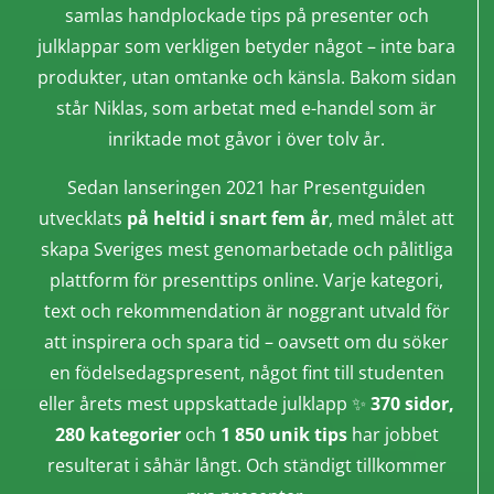
samlas handplockade tips på presenter och
julklappar som verkligen betyder något – inte bara
produkter, utan omtanke och känsla. Bakom sidan
står Niklas, som arbetat med e-handel som är
inriktade mot gåvor i över tolv år.
Sedan lanseringen 2021 har Presentguiden
utvecklats
på heltid i snart fem år
, med målet att
skapa Sveriges mest genomarbetade och pålitliga
plattform för presenttips online. Varje kategori,
text och rekommendation är noggrant utvald för
att inspirera och spara tid – oavsett om du söker
en födelsedagspresent, något fint till studenten
eller årets mest uppskattade julklapp ✨
370 sidor,
280 kategorier
och
1 850 unik tips
har jobbet
resulterat i såhär långt. Och ständigt tillkommer