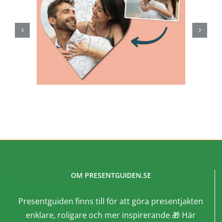
OM PRESENTGUIDEN.SE
Presentguiden finns till för att göra presentjakten
enklare, roligare och mer inspirerande 🎁 Här