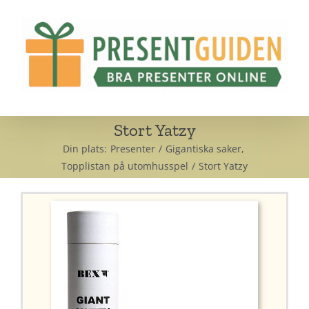
Fortsätt
till
innehållet
Stort Yatzy
Din plats:
Presenter
Gigantiska saker
Topplistan på utomhusspel
Stort Yatzy